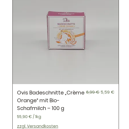
Standardpreis
Sale-Preis
Ovis Badeschnitte „Crème
6,99 €
5,59 €
Orange“ mit Bio-
Schafmilch – 100 g
55,90 €
/
1kg
5
zzgl. Versandkosten