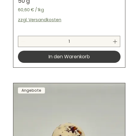
50 g
60,60 €
/
1kg
6
zzgl. Versandkosten
0
,
6
0
In den Warenkorb
€
p
r
o
Angebote
1
K
i
l
o
g