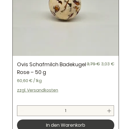
r
a
m
m
Standardpreis
Sale-Preis
Ovis Schafmilch Badekugel
3,79 €
3,03 €
Rose – 50 g
60,60 €
/
1kg
6
zzgl. Versandkosten
0
,
6
0
In den Warenkorb