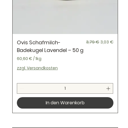
m
Standardpreis
Sale-Preis
Ovis Schafmilch-
3,79 €
3,03 €
Badekugel Lavendel – 50 g
60,60 €
/
1kg
6
zzgl. Versandkosten
0
,
6
0
In den Warenkorb
€
p
r