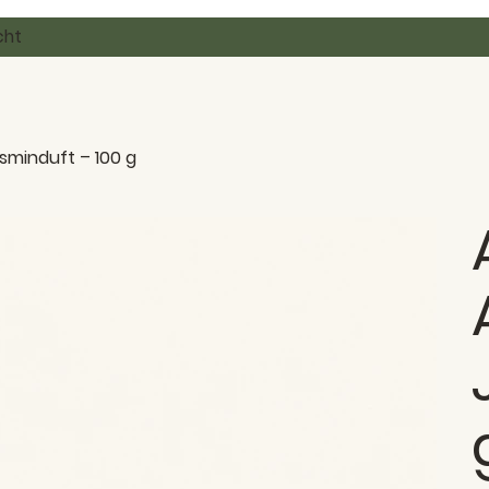
cht
sminduft – 100 g