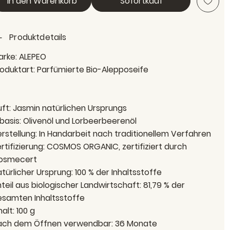
In den Warenkorb
Sofortkauf
Produktdetails
arke:
ALEPEO
oduktart:
Parfümierte Bio-Alepposeife
ft:
Jasmin natürlichen Ursprungs
basis:
Olivenöl und Lorbeerbeerenöl
rstellung:
In Handarbeit nach traditionellem Verfahren
rtifizierung:
COSMOS ORGANIC, zertifiziert durch
osmecert
türlicher Ursprung:
100 % der Inhaltsstoffe
teil aus biologischer Landwirtschaft:
81,79 % der
esamten Inhaltsstoffe
halt:
100 g
ach dem Öffnen verwendbar:
36 Monate