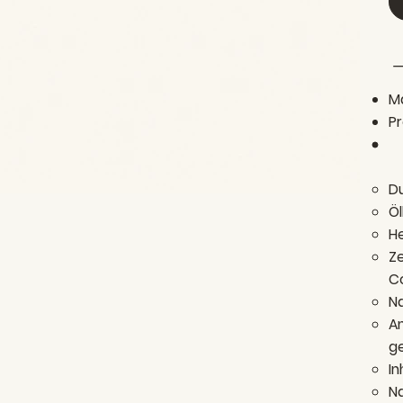
M
Pr
Du
Öl
He
Ze
C
Na
An
g
In
N