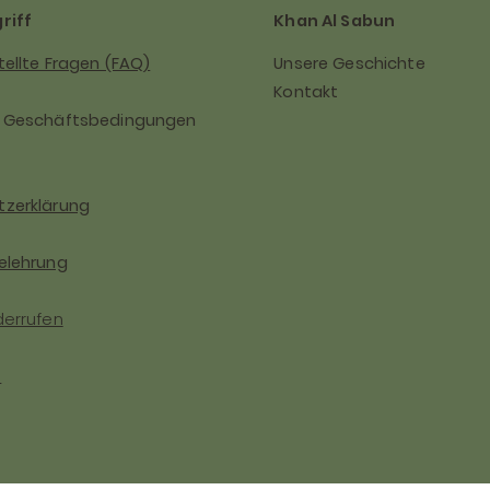
riff
Khan Al Sabun
tellte Fragen (FAQ)
Unsere Geschichte
Kontakt
e Geschäftsbedingungen
zerklärung
elehrung
derrufen
m