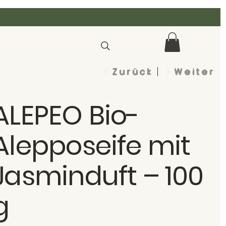
Zurück
Weiter
ALEPEO Bio-
Alepposeife mit
Jasminduft – 100
g