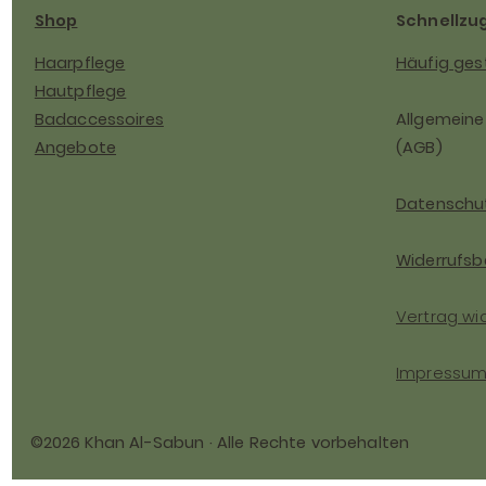
Shop
Schnellzug
Haarpflege
Häufig ges
Hautpflege
Badaccessoires
Allgemein
Angebote
(AGB)
Datenschut
Widerrufsb
Vertrag wi
Impressu
©2026 Khan Al-Sabun · Alle Rechte vorbehalten